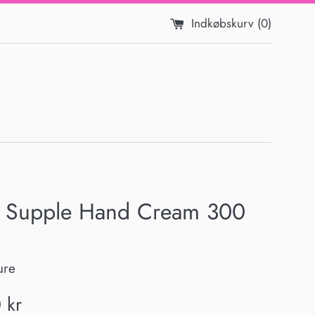
Indkøbskurv (
0
)
+ Supple Hand Cream 300
ure
s
 kr