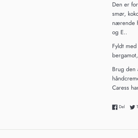
Den er fo
smør, koko
nærende h
og E..
Fyldt med 
bergamot, 
Brug den 
håndcreme,
Caress han
Del på
Del