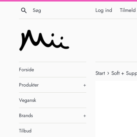
Gå
Søg
Log ind
Tilmeld
til
indhold
Forside
›
Start
Soft + Sup
Produkter
+
Vegansk
Brands
+
Tilbud