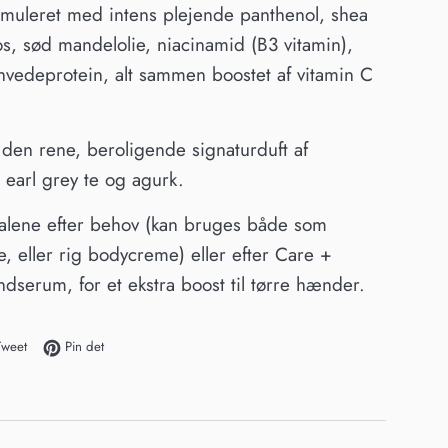
rmuleret med intens plejende panthenol, shea
s, sød mandelolie, niacinamid (B3 vitamin),
vedeprotein, alt sammen boostet af vitamin C
den rene, beroligende signaturduft af
earl grey te og agurk.
alene efter behov (kan bruges både som
 eller rig bodycreme) eller efter Care +
dserum, for et ekstra boost til tørre hænder.
 Facebook
Tweet på Twitter
Pin på Pinterest
Tweet
Pin det