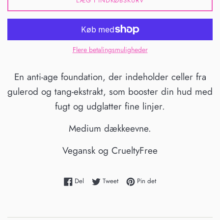
LÆG I INDKØBSKURV
Flere betalingsmuligheder
En anti-age foundation, der indeholder celler fra
gulerod og tang-ekstrakt, som booster din hud med
fugt og udglatter fine linjer.
Medium dækkeevne.
Vegansk og CrueltyFree
Del på Facebook
Tweet på Twitter
Pin på Pinterest
Del
Tweet
Pin det