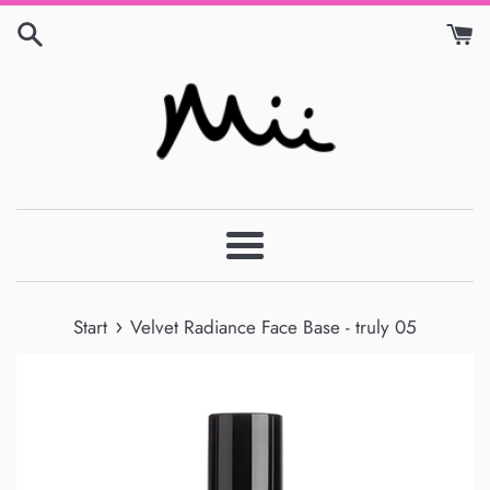
Gå
til
indhold
Menu
›
Start
Velvet Radiance Face Base - truly 05